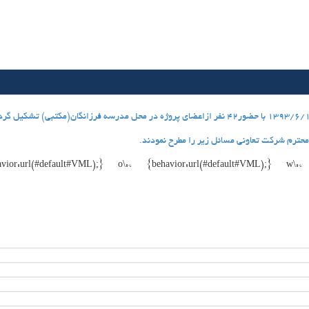
درساعت17:30 دقيقه بعدازظهر روزچهار شنبه 1393/6/12 با حضور42 نفر ازاعضاي پروژه در محل مدرسه فرزانگان(مكتبي) 
حترم شركت تعاوني مسائل زير را مطرح نمودند.
vior:url(#default#VML);} o\:* {behavior:url(#default#VML);} w\:* 