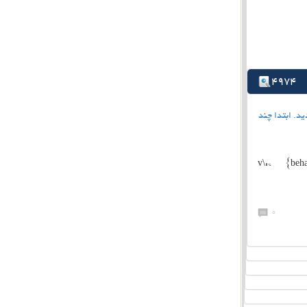
4974
تشكيل گرديد. ابتدا چند
v\:* {beha
0