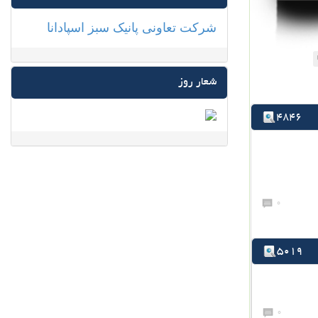
شرکت تعاونی پانیک سبز اسپادانا
شعار روز
4846
0
5019
0