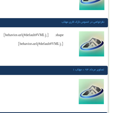
نظرخواهي در خصوص نازك كاري مهتاب
{behavior:url(#default#VML);} .shape
{behavior:url(#default#VML);}
تصاوير مرداد 94 - مهتاب 1