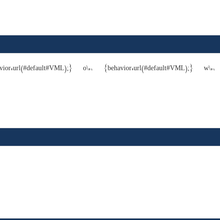
ior:url(#default#VML);} o\:* {behavior:url(#default#VML);} w\:* 