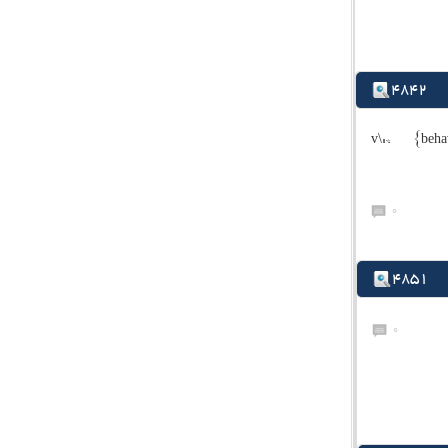
4842
v\:* {behav
0
4851
0