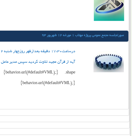
صورتجلسه مجمع عمومی پروژه مهتاب 1 مورخه 12 شهریور 93
آيه از قرآن مجيد تلاوت گرديد سپس مدير عامل م
{behavior:url(#default#VML);} .shape
{behavior:url(#default#VML);}